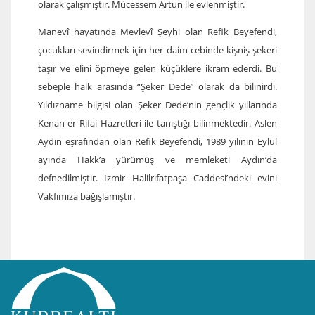
olarak çalışmıştır. Mücessem Artun ile evlenmiştir.
Manevî hayatında Mevlevî Şeyhi olan Refik Beyefendi,
çocukları sevindirmek için her daim cebinde kişniş şekeri
taşır ve elini öpmeye gelen küçüklere ikram ederdi. Bu
sebeple halk arasında “Şeker Dede” olarak da bilinirdi.
Yıldızname bilgisi olan Şeker Dede’nin gençlik yıllarında
Kenan-er Rifai Hazretleri ile tanıştığı bilinmektedir. Aslen
Aydın eşrafından olan Refik Beyefendi, 1989 yılının Eylül
ayında Hakk’a yürümüş ve memleketi Aydın’da
defnedilmiştir.
İzmir Halilrıfatpaşa Caddesi’ndeki evini
Vakfımıza bağışlamıştır.