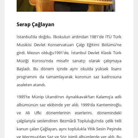
Serap Çağlayan
İstanbul’da doğdu. İlkokulun ardından 1981′de İTÜ Türk
Musikisi Devlet Konservatuarı Çalgı Eğitimi Bölümü’ne
girdi. Mezun olduğu1991′de, İstanbul Devlet Klasik Türk
Müziği Korosu’nda misafir sanatçı olarak çalışmaya
Başladı. Bu dönem içinde aynı okulda yüksek lisans
programını da tamamlayarak koronun saz kadrosuna
asaleten atandı.
1995′te Münip Utandı’nın Aynalıkavak’tan Kalamış’a adlı
albümünün saz ekibinde yer aldı. 1999′da Kantemiroğlu
ve Ali Ufki dönemlerinin eserlerini, dönemindeki
çalgılarıyla seslendiren Bezmârâ Topluluğu’nda çelik telli
kanun çalan Çağlayan, aynı toplulukla Yitik Sesin Peşinde
ve Mecmua’dan Saz ve Söz isimli albümlerde yer aldı. Bu