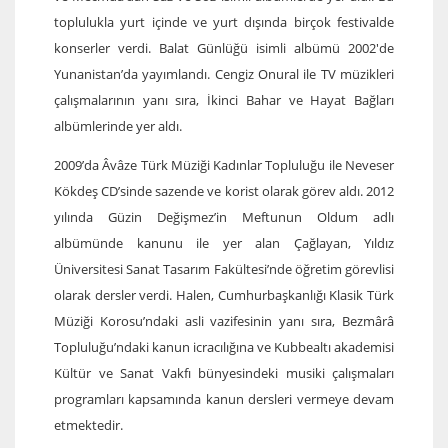
toplulukla yurt içinde ve yurt dışında birçok festivalde
konserler verdi. Balat Günlüğü isimli albümü 2002′de
Yunanistan’da yayımlandı. Cengiz Onural ile TV müzikleri
çalışmalarının yanı sıra, İkinci Bahar ve Hayat Bağları
albümlerinde yer aldı.
2009’da Âvâze Türk Müziği Kadınlar Topluluğu ile Neveser
Kökdeş CD’sinde sazende ve korist olarak görev aldı. 2012
yılında Güzin Değişmez’in Meftunun Oldum adlı
albümünde kanunu ile yer alan Çağlayan, Yıldız
Üniversitesi Sanat Tasarım Fakültesi’nde öğretim görevlisi
olarak dersler verdi. Halen, Cumhurbaşkanlığı Klasik Türk
Müziği Korosu’ndaki asli vazifesinin yanı sıra, Bezmârâ
Topluluğu’ndaki kanun icracılığına ve Kubbealtı akademisi
Kültür ve Sanat Vakfı bünyesindeki musiki çalışmaları
programları kapsamında kanun dersleri vermeye devam
etmektedir.