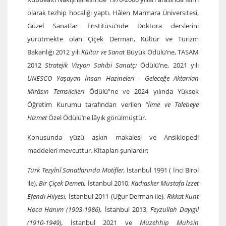
olarak tezhip hocalığı yaptı. Hâlen Marmara Üniversitesi,
Güzel Sanatlar Enstitüsü’nde Doktora derslerini
yürütmekte olan Çiçek Derman, Kültür ve Turizm
Bakanlığı 2012 yılı
Kültür ve Sanat
Büyük Ödülü’ne, TASAM
2012
Stratejik Vizyon Sahibi Sanatçı
Ödülü’ne, 2021 yılı
UNESCO Yaşayan İnsan Hazineleri - Geleceğe Aktarılan
Mirâsın Temsilcileri
Ödülü”ne ve 2024 yılında Yüksek
Öğretim Kurumu tarafından verilen
“İlme ve Talebeye
Hizmet
Özel Ödülü’ne lâyık görülmüştür.
Konusunda yüzü aşkın makalesi ve Ansiklopedi
maddeleri mevcuttur. Kitapları şunlardır;
Türk Tezyînî Sanatlarında
Motifler,
İstanbul 1991 ( İnci Birol
ile),
Bir Çiçek Demeti,
İstanbul 2010,
Kadıasker Mustafa İzzet
Efendi Hilyesi,
İstanbul 2011 (Uğur Derman ile),
Rikkat Kunt
Hoca Hanım (1903-1986),
İstanbul 2013,
Feyzullah Dayıgil
(1910-1949),
İstanbul 2021 ve
Müzehhip Muhsin