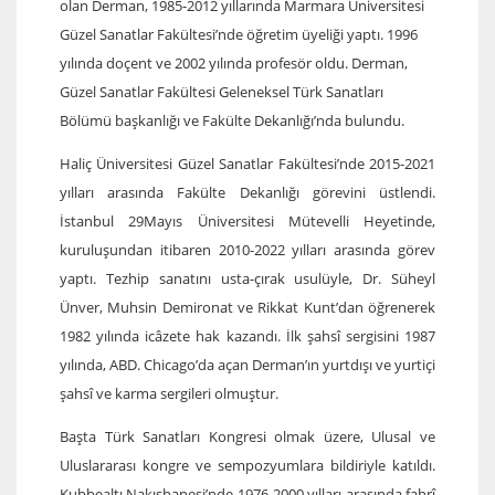
olan Derman, 1985-2012 yıllarında Marmara Üniversitesi
Güzel Sanatlar Fakültesi’nde öğretim üyeliği yaptı. 1996
yılında doçent ve 2002 yılında profesör oldu. Derman,
Güzel Sanatlar Fakültesi Geleneksel Türk Sanatları
Bölümü başkanlığı ve Fakülte Dekanlığı’nda bulundu.
Haliç Üniversitesi Güzel Sanatlar Fakültesi’nde 2015-2021
yılları arasında Fakülte Dekanlığı görevini üstlendi.
İstanbul 29Mayıs Üniversitesi Mütevelli Heyetinde,
kuruluşundan itibaren 2010-2022 yılları arasında görev
yaptı. Tezhip sanatını usta-çırak usulüyle, Dr. Süheyl
Ünver, Muhsin Demironat ve Rikkat Kunt’dan öğrenerek
1982 yılında icâzete hak kazandı. İlk şahsî sergisini 1987
yılında, ABD. Chicago’da açan Derman’ın yurtdışı ve yurtiçi
şahsî ve karma sergileri olmuştur.
Başta Türk Sanatları Kongresi olmak üzere, Ulusal ve
Uluslararası kongre ve sempozyumlara bildiriyle katıldı.
Kubbealtı Nakışhanesi’nde 1976-2000 yılları arasında fahrî