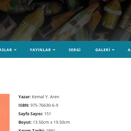
RSLAR
YAYINLAR
SERGI
GALERI
A
Yazar:
Kemal Y. Aren
ISBN:
975-76630-6-9
Sayfa Sayısı:
151
Boyut:
13.50cm x 19.50cm
Yayım Tarihi:
1991