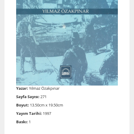
Yazar:
Yılmaz Özakpınar
Sayfa Sayısı:
271
Boyut:
13.50cm x 19.50cm
Yayım Tarihi:
1997
Baskı:
1