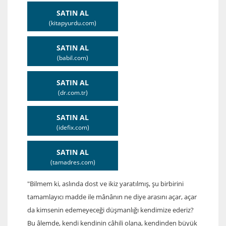
SATIN AL
(kitapyurdu.com)
SATIN AL
(babil.com)
SATIN AL
(dr.com.tr)
SATIN AL
(idefix.com)
SATIN AL
(tamadres.com)
"Bilmem ki, aslında dost ve ikiz yaratılmış, şu birbirini
tamamlayıcı madde ile mânânın ne diye arasını açar, açar
da kimsenin edemeyeceği düşmanlığı kendimize ederiz?
Bu âlemde, kendi kendinin câhili olana, kendinden büyük