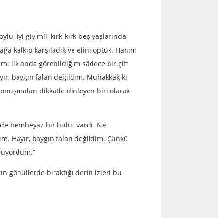
u, iyi giyimli, kırk-kırk beş yaşlarında,
ğa kalkıp karşıladık ve elini öptük. Hanım
m: ilk anda görebildiğim sâdece bir çift
ır, baygın falan değildim. Muhakkak ki
nuşmaları dikkatle dinleyen biri olarak
de bembeyaz bir bulut vardı. Ne
um. Hayır, baygın falan değildim. Çünkü
örüyordum.”
n gönüllerde bıraktığı derin izleri bu