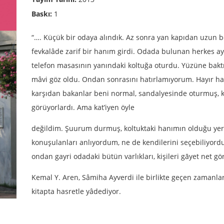
Baskı:
1
“…. Küçük bir odaya alındık. Az sonra yan kapıdan uzun boyl
fevkalâde zarif bir hanım girdi. Odada bulunan herkes aya
telefon masasının yanındaki koltuğa oturdu. Yüzüne baktı
mâvi göz oldu. Ondan sonrasını hatırlamıyorum. Hayır hay
karşıdan bakanlar beni normal, sandalyesinde oturmuş, ko
görüyorlardı. Ama kat’iyen öyle
değildim. Şuurum durmuş, koltuktaki hanımın olduğu yer
konuşulanları anlıyordum, ne de kendilerini seçebiliyord
ondan gayri odadaki bütün varlıkları, kişileri gāyet net g
Kemal Y. Aren, Sâmiha Ayverdi ile birlikte geçen zamanları
kitapta hasretle yâdediyor.