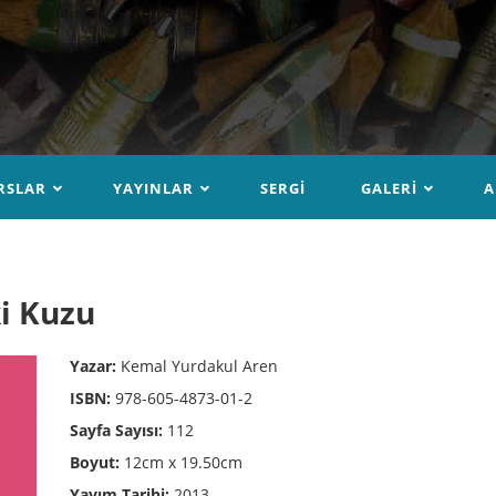
RSLAR
YAYINLAR
SERGI
GALERI
A
i Kuzu
Yazar:
Kemal Yurdakul Aren
ISBN:
978-605-4873-01-2
Sayfa Sayısı:
112
Boyut:
12cm x 19.50cm
Yayım Tarihi:
2013