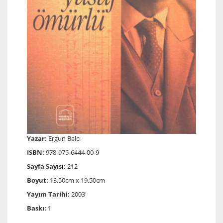
Yazar:
Ergun Balcı
ISBN:
978-975-6444-00-9
Sayfa Sayısı:
212
Boyut:
13.50cm x 19.50cm
Yayım Tarihi:
2003
Baskı:
1