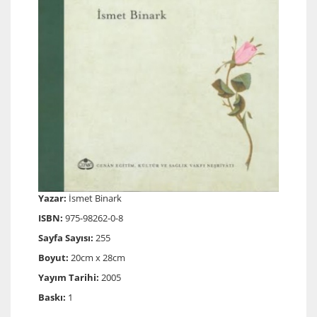
Yazar:
İsmet Binark
ISBN:
975-98262-0-8
Sayfa Sayısı:
255
Boyut:
20cm x 28cm
Yayım Tarihi:
2005
Baskı:
1