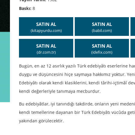
Baskı:
8
SATIN AL
SATIN AL
(kitapyurdu.com)
(babil.com)
SATIN AL
SATIN AL
(dr.com.tr)
(idefix.com)
Bugün, en az 12 asırlık yazılı Türk edebiyâtı eserlerine h
duygu ve düşüncesini hiçe saymaya hakkımız yoktur. Yeni 
Edebiyâtı olarak kendi klasiklerini, kendi târihi-içtimâî devi
kendi değerleriyle tanımaya mecburdur.
Bu edebiyâtlar, iyi tanındığı takdirde, onların yeni meden
kendi temellerine dayanan bir Türk Edebiyâtı vücûda getir
yakından görülecektir.