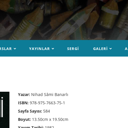
RSLAR
YAYINLAR
SERGI
GALERI
A
Yazar:
Nihad Sâmi Banarlı
ISBN:
978-975-7663-75-1
Sayfa Sayısı:
584
Boyut:
13.50cm x 19.50cm
Yayım Tarihi:
1982