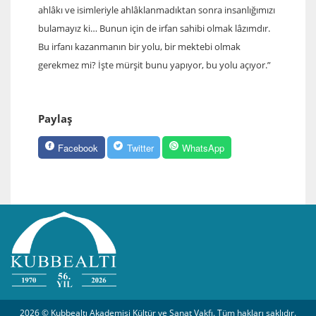
ahlâkı ve isimleriyle ahlâklanmadıktan sonra insanlığımızı
bulamayız ki… Bunun için de irfan sahibi olmak lâzımdır.
Bu irfanı kazanmanın bir yolu, bir mektebi olmak
gerekmez mi? İşte mürşit bunu yapıyor, bu yolu açıyor.”
Paylaş
Facebook
Twitter
WhatsApp
2026 © Kubbealtı Akademisi Kültür ve Sanat Vakfı. Tüm hakları saklıdır.