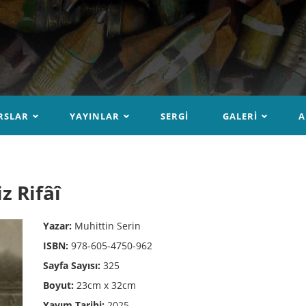
RSLAR
YAYINLAR
SERGI
GALERI
A
z Rifâî
Yazar:
Muhittin Serin
ISBN:
978-605-4750-962
Sayfa Sayısı:
325
Boyut:
23cm x 32cm
Yayım Tarihi:
2025