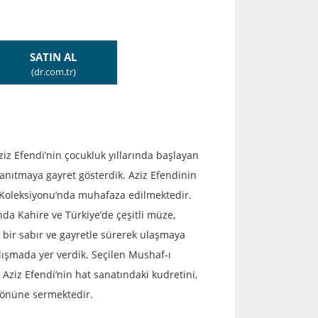
SATIN AL
(dr.com.tr)
ziz Efendi’nin çocukluk yıllarında başlayan
tanıtmaya gayret gösterdik. Aziz Efendinin
ı Koleksiyonu’nda muhafaza edilmektedir.
nda Kahire ve Türkiye’de çeşitli müze,
bir sabır ve gayretle sürerek ulaşmaya
çalışmada yer verdik. Seçilen Mushaf-ı
 Aziz Efendi’nin hat sanatındaki kudretini,
r önüne sermektedir.