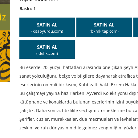
Baskı:
1
SATIN AL
SATIN AL
(kitapyurdu.com)
(bkmkitap.com)
SATIN AL
(idefix.com)
Bu eserde, 20. yüzyıl hattatları arasında öne çıkan Şeyh A
sanat yolculuğunu belge ve bilgilere dayanarak etraflıca 
eserlerinin önemli bir kısmı, Kubbealtı Vakfı Ekrem Hakk
Bu çalışmayı yayına hazırlarken, Ayverdi Koleksiyonu dışı
kütüphane ve konaklarda bulunan eserlerinin izini büyük 
çalıştık. Daha sonra, titizlikle seçtiğimiz örneklerine bu 
Şerifler, cüzler, murakkaalar, dua mecmuaları ve levhalar;
zevkini ve ruh dünyasının dile gelmez zenginliğini gözle