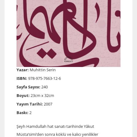
Yazar:
Muhittin Serin
ISBN:
978-975-7663-12-6
Sayfa Sayısı:
240
Boyut:
23cm x 32cm
Yayım Tarihi:
2007
Baskı:
2
Şeyh Hamdullah hat sanatı tarihinde Yâkut
Müsta‘simi’den sonra köklü ve kalıcı yenilikler