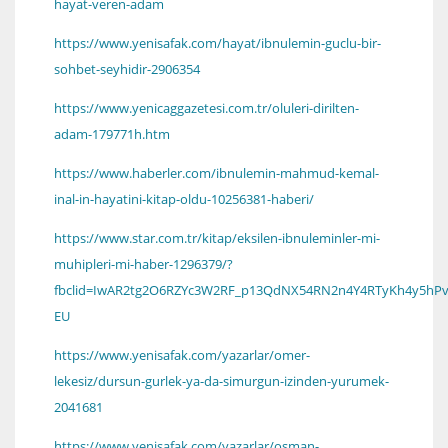
hayat-veren-adam
https://www.yenisafak.com/hayat/ibnulemin-guclu-bir-
sohbet-seyhidir-2906354
https://www.yenicaggazetesi.com.tr/oluleri-dirilten-
adam-179771h.htm
https://www.haberler.com/ibnulemin-mahmud-kemal-
inal-in-hayatini-kitap-oldu-10256381-haberi/
https://www.star.com.tr/kitap/eksilen-ibnuleminler-mi-
muhipleri-mi-haber-1296379/?
fbclid=IwAR2tg2O6RZYc3W2RF_p13QdNX54RN2n4Y4RTyKh4y5hP
EU
https://www.yenisafak.com/yazarlar/omer-
lekesiz/dursun-gurlek-ya-da-simurgun-izinden-yurumek-
2041681
https://www.yenisafak.com/yazarlar/osman-