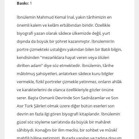
Baskı:
1
İbnülemin Mahmud Kemal İnal, yakın târihimizin en
önemli kalem ve kelâm erbâbından biridir. Özellikle
biyografi yazarı olarak sâdece ülkemizde değil, yurt
dışında da büyük bir şöhret kazanmıştır. İbnülemin’in
portre çizmekteki ustalığını yakından bilen bir Batılı bilgin,
kendisinden “mezarlıklara hayat veren veya ölüleri
dirilten adam” diye söz etmektedir. İbnülemin, târihe
mâlolmuş şahsiyetleri, anlatırken sâdece kuru bilgiler
vermekle, fizikî portreler çizmekle yetinmez, onların ahlâk
ve karakterlerini de olanca özellikleriyle gözler önüne
serer. Başta Osmanlı Devrinde Son Sadrıâzamlar ve Son
Asır Türk Şâirleri olmak üzere diğer bütün eserleri son
devrin en fazla ilgi gören biyografi kitaplarıdır. İbnülemin
güzel söz söyleme san’atında da büyük bir mahâret
sâhibiydi. Konağını bir ilim meclisi, bir sohbet ve mûsikî
mahfili hâline getirmişti. Burada yapılan ve tadına doyum