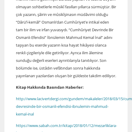
olmayan sohbetlerle mûsikî fasılları yıllarca sürmüştür. Bir
çok yazarın, şâirin ve mûsikîşinasın müdâvimi olduğu
“Dârü’l-kemâl” Osmanlı’dan Cumhûriyet’e intikal eden
tam bir ilim ve irfan yuvasıydı. “Cumhûriyet Devrinde Bir
Osmanlı Efendisi” İbnülemin Mahmud Kemal İnal” adını
taşıyan bu eserde yazarın kısa hayat hikâyesi olanca
renkli çizgileriyle dile getiriliyor. Ayrıca ilim âlemine
sunduğu değerli eserleri ayrıntılarıyla tanıtılıyor. Son
bölümde ise, üstâdın vefâtından sonra hakkında
yayınlanan yazılardan oluşan bir güldeste takdim ediliyor.
Kitap Hakkında Basından Haberler:
http://www.lacivertdergi.com/gundem/makaleler/2018/03/15/cum
devresinde-bir-osmanli-efendisi-ibnulemin-mahmud-
kemal-inal
https://www.sabah.com.tr/kitap/2018/01/12/mezarliklara-