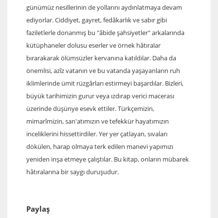
günümüz nesillerinin de yollarını aydınlatmaya devam
ediyorlar. Ciddiyet, gayret, fedâkarlık ve sabır gibi
faziletlerle donanmış bu "âbide şahsiyetler" arkalarında
kütüphaneler dolusu eserler ve örnek hâtıralar
bırarakarak ölümsüzler kervanına katıldılar. Daha da
önemlisi, azîz vatanın ve bu vatanda yaşayanların ruh
iklimlerinde ümit rüzgârları estirmeyi başardılar. Bizleri,
büyük tarihimizin gurur veya ızdırap verici macerası
üzerinde düşünye esevk ettiler. Türkçemizin,
mimarîmizin, san'atımızın ve tefekkür hayatımızın
inceliklerini hissettirdiler. Yer yer çatlayan, sıvaları
dökülen, harap olmaya terk edilen manevi yapımızı
yeniden inşa etmeye çalıştılar. Bu kitap, onların mübarek
hâtıralarına bir saygı duruşudur.
Paylaş