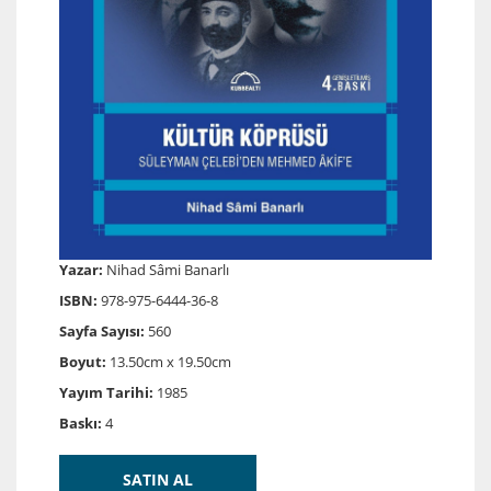
Yazar:
Nihad Sâmi Banarlı
ISBN:
978-975-6444-36-8
Sayfa Sayısı:
560
Boyut:
13.50cm x 19.50cm
Yayım Tarihi:
1985
Baskı:
4
SATIN AL