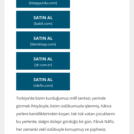
(kitapyurdu.com)
SATIN AL
(babil.com)
SATIN AL
(bkmkitap.com)
SATIN AL
(dr.com.tr)
SATIN AL
(idefix.com)
Türkiye’de bizim kurduğumuz millî sentezi, yerinde
görmek ihtiyâcıyle, bizim üslûbumuzla işlenmiş, hâtıra
yerlere kendiliklerinden koşan, tek tük vatan çocuklarını
bu yerlerde, dalgın dolaşır gördüğü bir gün, Fâruk Nâfiz,
her zamanki zekî üslûbuyle konuşmuş ve şüphesiz,