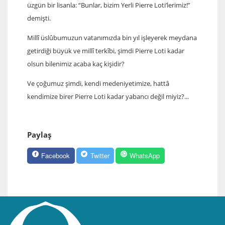
üzgün bir lisanla: “Bunlar, bizim Yerli Pierre Loti’lerimiz!”
demişti.
Millî üslûbumuzun vatanımızda bin yıl işleyerek meydana
getirdiği büyük ve millî terkîbi, şimdi Pierre Loti kadar
olsun bilenimiz acaba kaç kişidir?
Ve çoğumuz şimdi, kendi medeniyetimize, hattâ
kendimize birer Pierre Loti kadar yabancı değil miyiz?...
Paylaş
Facebook
Twitter
WhatsApp