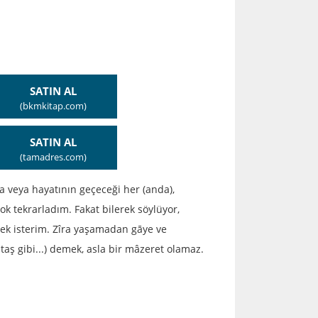
SATIN AL
(bkmkitap.com)
SATIN AL
(tamadres.com)
 veya hayatının geçeceği her (anda),
ok tekrarladım. Fakat bilerek söylüyor,
ek isterim. Zîra yaşamadan gāye ve
taş gibi...) demek, asla bir mâzeret olamaz.