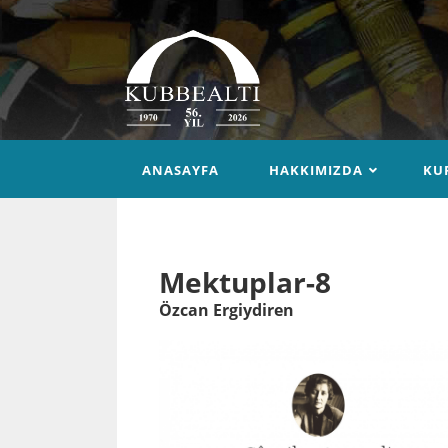
ANASAYFA
HAKKIMIZDA
KU
Mektuplar-8
Özcan Ergiydiren