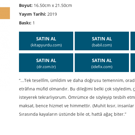
Boyut:
16.50cm x 21.50cm
Yayım Tarihi:
2019
Baskı:
1
SATIN AL
SATIN AL
(kitapyurdu.com)
(babil.com)
SATIN AL
SATIN AL
(dr.com.tr)
(idefix.com)
“...Tek tesellîm, ümîdim ve daha doğrusu temennim, orada
etrâfına müfid olmandır. Bu dileğimi belki çok söyledim, ç
isteyerek tekrarlıyorum. Ömrümce de söyleyip tesbih etm
maksat, bence hizmet ve himmettir. (Muhit kısır, insanlar 
Sırasında kayaların üstünde bile ot, hattâ ağaç biter.”