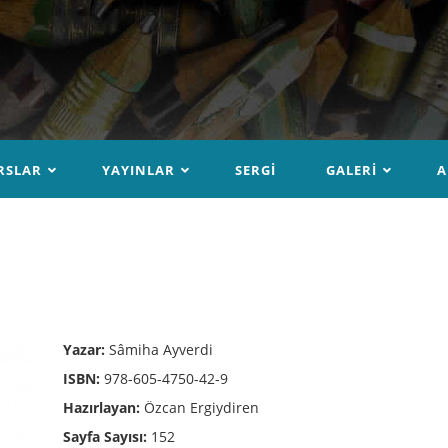
RSLAR
YAYINLAR
SERGI
GALERI
A
Yazar:
Sâmiha Ayverdi
ISBN:
978-605-4750-42-9
Hazırlayan:
Özcan Ergiydiren
Sayfa Sayısı:
152