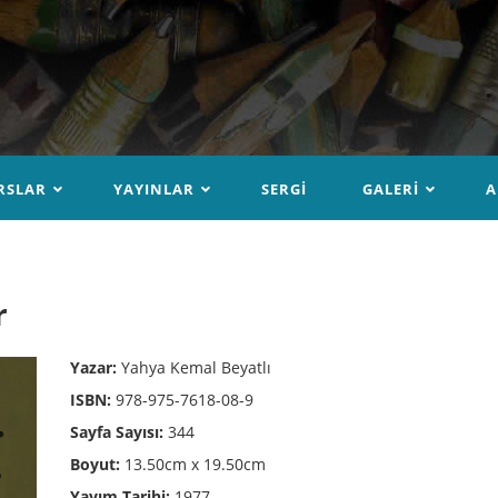
RSLAR
YAYINLAR
SERGI
GALERI
A
r
Yazar:
Yahya Kemal Beyatlı
ISBN:
978-975-7618-08-9
Sayfa Sayısı:
344
Boyut:
13.50cm x 19.50cm
Yayım Tarihi:
1977