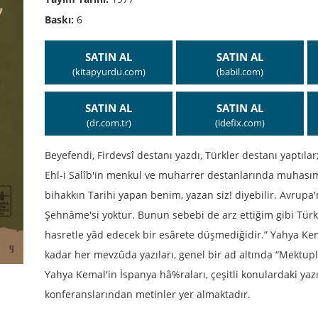
Baskı:
6
SATIN AL
SATIN AL
(kitapyurdu.com)
(babil.com)
SATIN AL
SATIN AL
(dr.com.tr)
(idefix.com)
Beyefendi, Firdevsî destanı yazdı, Türkler destanı yaptılar
Ehl-i Salîb'in menkul ve muharrer destanlarında muhası
bihakkın Tarihi yapan benim, yazan siz! diyebilir. Avrupa'n
Şehnâme'si yoktur. Bunun sebebi de arz ettiğim gibi Türk
hasretle yâd edecek bir esârete düşmediğidir.” Yahya Kema
kadar her mevzûda yazıları, genel bir ad altında “Mektupl
Yahya Kemal'in İspanya hâ%raları, çeşitli konulardaki yaz
konferanslarından metinler yer almaktadır.