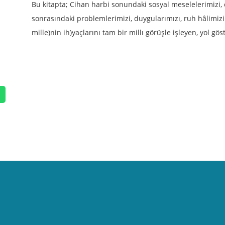
Bu kitapta; Cihan harbi sonundaki sosyal meselelerimizi,
sonrasındaki problemlerimizi, duygularımızı, ruh hâlimizi
mille)nin ih)yaçlarını tam bir millı görüşle işleyen, yol g
p