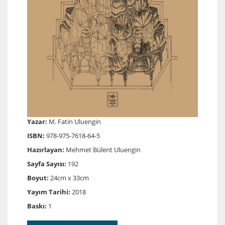
Yazar:
M. Fatin Uluengin
ISBN:
978-975-7618-64-5
Hazırlayan:
Mehmet Bülent Uluengin
Sayfa Sayısı:
192
Boyut:
24cm x 33cm
Yayım Tarihi:
2018
Baskı:
1