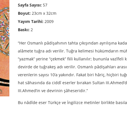
Sayfa Sayısı:
57
Boyut:
23cm x 32cm
Yayım Tarihi:
2009
Baskı:
2
“Her Osmanlı pâdişahının tahta çıkışından ayrılışına kadar
alâmete tuğra adı verilir. Tuğra kelimesi hükümdarın müh
“yazmak” yerine “çekmek” fiili kullanılır; bununla vazîfeli k
devirde de tuğrakeş adı verilir. Osmanlı pâdişahları arası
verenlerin sayısı 10’a yakındır. Fakat biri hâriç, hiçbiri 
hat sâhasında da ciddî eserler bırakan Sultan III.Ahmed’d
III.Ahmed’in ve devrinin şâheseridir.”
Bu nâdîde eser Türkçe ve İngilizce metinler birlikte bası