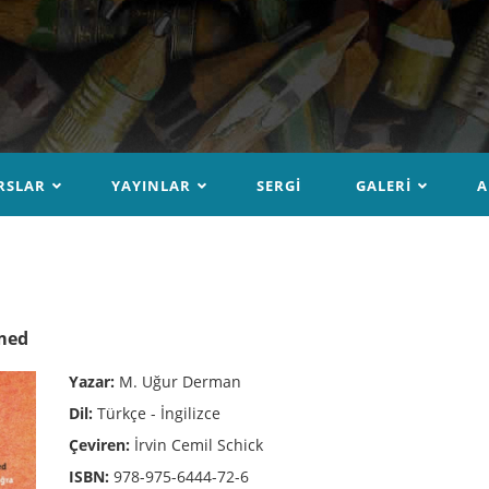
RSLAR
YAYINLAR
SERGI
GALERI
A
hmed
Yazar:
M. Uğur Derman
Dil:
Türkçe - İngilizce
Çeviren:
İrvin Cemil Schick
ISBN:
978-975-6444-72-6