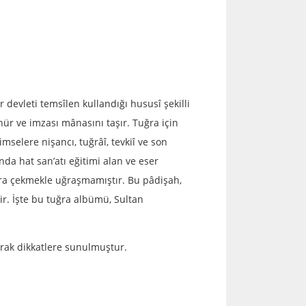
 devleti temsîlen kullandığı hususî şekilli
ür ve imzası mânasını taşır. Tuğra için
imselere nişancı, tuğrâî, tevkiî ve son
nda hat san’atı eğitimi alan ve eser
tuğra çekmekle uğraşmamıştır. Bu pâdişah,
ir. İşte bu tuğra albümü, Sultan
larak dikkatlere sunulmuştur.