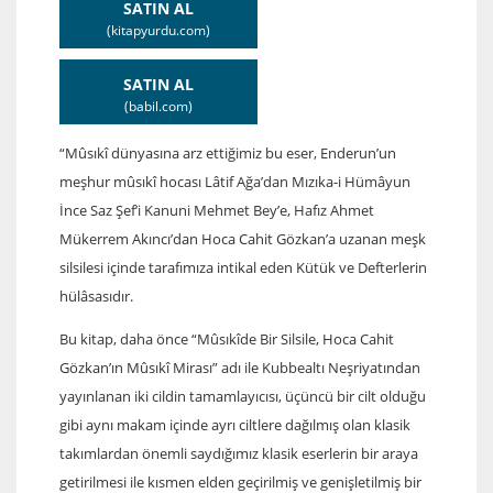
SATIN AL
(kitapyurdu.com)
SATIN AL
(babil.com)
“Mûsıkî dünyasına arz ettiğimiz bu eser, Enderun’un
meşhur mûsıkî hocası Lâtif Ağa’dan Mızıka-i Hümâyun
İnce Saz Şef’i Kanuni Mehmet Bey’e, Hafız Ahmet
Mükerrem Akıncı’dan Hoca Cahit Gözkan’a uzanan meşk
silsilesi içinde tarafımıza intikal eden Kütük ve Defterlerin
hülâsasıdır.
Bu kitap, daha önce “Mûsıkîde Bir Silsile, Hoca Cahit
Gözkan’ın Mûsıkî Mirası” adı ile Kubbealtı Neşriyatından
yayınlanan iki cildin tamamlayıcısı, üçüncü bir cilt olduğu
gibi aynı makam içinde ayrı ciltlere dağılmış olan klasik
takımlardan önemli saydığımız klasik eserlerin bir araya
getirilmesi ile kısmen elden geçirilmiş ve genişletilmiş bir