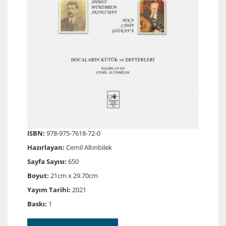
ISBN:
978-975-7618-72-0
Hazırlayan:
Cemil Altınbilek
Sayfa Sayısı:
650
Boyut:
21cm x 29.70cm
Yayım Tarihi:
2021
Baskı:
1