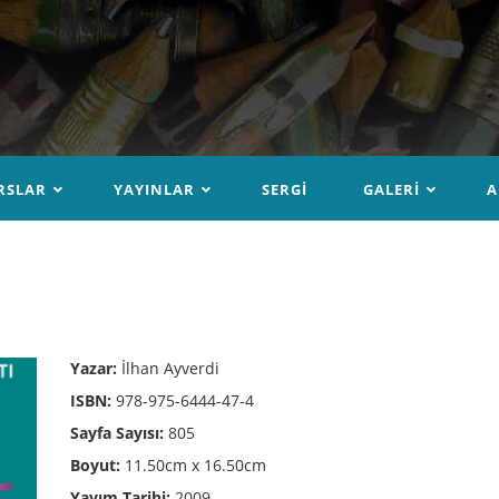
RSLAR
YAYINLAR
SERGI
GALERI
A
Yazar:
İlhan Ayverdi
ISBN:
978-975-6444-47-4
Sayfa Sayısı:
805
Boyut:
11.50cm x 16.50cm
Yayım Tarihi:
2009