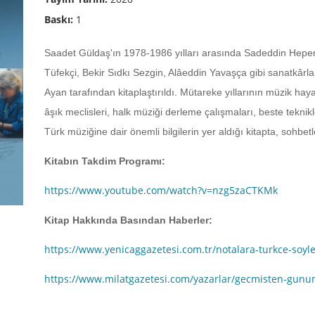
Baskı:
1
Saadet Güldaş'ın 1978-1986 yılları arasında Sadeddin Hepe
Tüfekçi, Bekir Sıdkı Sezgin, Alâeddin Yavaşça gibi sanatkârl
Ayan tarafından kitaplaştırıldı. Mütareke yıllarının müzik hay
âşık meclisleri, halk müziği derleme çalışmaları, beste teknikle
Türk müziğine dair önemli bilgilerin yer aldığı kitapta, sohbetl
Kitabın Takdim Programı:
https://www.youtube.com/watch?v=nzg5zaCTKMk
Kitap Hakkında Basından Haberler:
https://www.yenicaggazetesi.com.tr/notalara-turkce-soyl
https://www.milatgazetesi.com/yazarlar/gecmisten-gunu