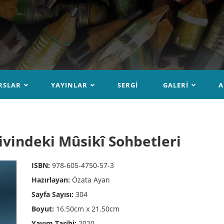
RSLAR
YAYINLAR
SERGI
GALERI
A
ivindeki Mûsikî Sohbetleri
ISBN:
978-605-4750-57-3
Hazırlayan:
Özata Ayan
Sayfa Sayısı:
304
Boyut:
16.50cm x 21.50cm
Yayım Tarihi:
2020