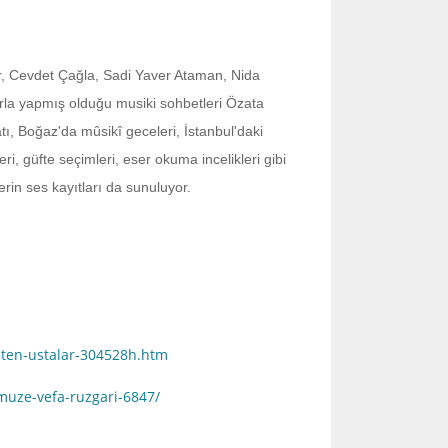
r, Cevdet Çağla, Sadi Yaver Ataman, Nida
arla yapmış olduğu musiki sohbetleri Özata
atı, Boğaz'da mûsikî geceleri, İstanbul'daki
ri, güfte seçimleri, eser okuma incelikleri gibi
erin ses kayıtları da sunuluyor.
eten-ustalar-304528h.htm
muze-vefa-ruzgari-6847/