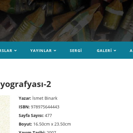
RSLAR
YAYINLAR
SERGI
GALERI
A
yografyası-2
Yazar:
İsmet Binark
ISBN:
978975644443
Sayfa Sayısı:
477
Boyut:
16.50cm x 23.50cm
Yayım Tarihi:
2007