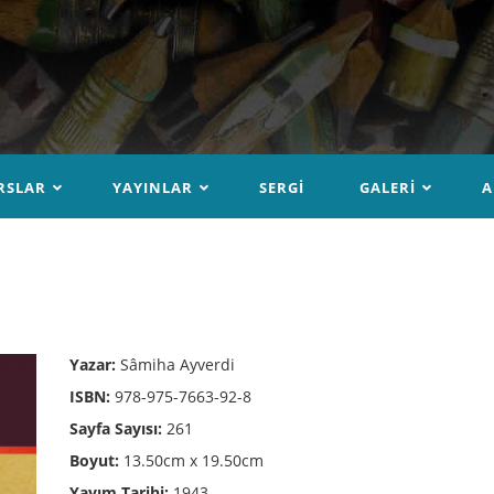
RSLAR
YAYINLAR
SERGI
GALERI
A
Yazar:
Sâmiha Ayverdi
ISBN:
978-975-7663-92-8
Sayfa Sayısı:
261
Boyut:
13.50cm x 19.50cm
Yayım Tarihi:
1943