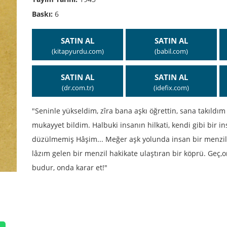
Baskı:
6
SATIN AL
SATIN AL
(kitapyurdu.com)
(babil.com)
SATIN AL
SATIN AL
(dr.com.tr)
(idefix.com)
"Seninle yükseldim, zîra bana aşkı öğrettin, sana takıldım
mukayyet bildim. Halbuki insanın hilkati, kendi gibi bir i
düzülmemiş Hâşim... Meğer aşk yolunda insan bir menzilm
lâzım gelen bir menzil hakikate ulaştıran bir köprü. Geç,
budur, onda karar et!"