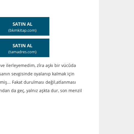
SATIN AL
(bkmkitap.com)
SATIN AL
(tamadres.com)
 ve ilerleyemedim, zîra aşkı bir vücûda
nsanın sevgisinde oyalanıp kalmak için
iş... Fakat durulması değil,atlanması
ondan da geç, yalnız aşkta dur, son menzil