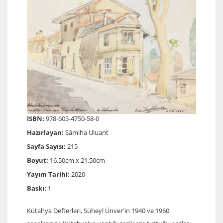
ISBN:
978-605-4750-58-0
Hazırlayan:
Sâmiha Uluant
Sayfa Sayısı:
215
Boyut:
16.50cm x 21.50cm
Yayım Tarihi:
2020
Baskı:
1
Kütahya Defterleri, Süheyl Ünver'in 1940 ve 1960