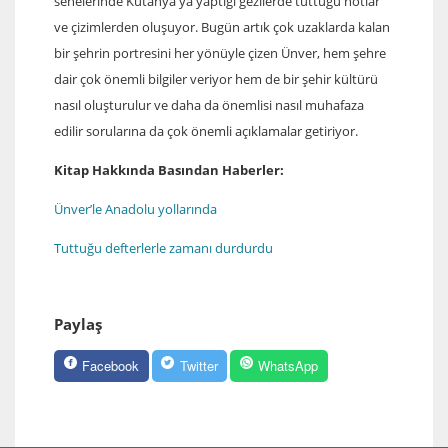
senelerinde Kütahya'ya yaptığı gezilerde tuttuğu notlar
ve çizimlerden oluşuyor. Bugün artık çok uzaklarda kalan
bir şehrin portresini her yönüyle çizen Ünver, hem şehre
dair çok önemli bilgiler veriyor hem de bir şehir kültürü
nasıl oluşturulur ve daha da önemlisi nasıl muhafaza
edilir sorularına da çok önemli açıklamalar getiriyor.
Kitap Hakkında Basından Haberler:
Ünver’le Anadolu yollarında
Tuttuğu defterlerle zamanı durdurdu
Paylaş
Facebook
Twitter
WhatsApp