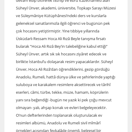
devam edip bitirerek tezhip ve ebrû icâzetnâmesi alan
Süheyl Ünver, akademi, üniversite, Topkapı Sarayı Müzesi
ve Süleymâniye Kütüphânesi’ndeki ders ve kurslarla
geleneksel sanatlarımızla ilgili öğrenci ve bugünün pek
çok hocasını yetiştirmiştir. Yine tıbbiye yıllarında
Üsküdarlı Ressam Hoca Ali Rızâ Beyle tanışma fırsatı
bularak “Hoca Ali Rızâ Bey’in talebeliğine kabul ettiği”
Süheyl Ünver, artık sık sık hocasını ziyâret edecek ve
birlikte İstanbul’u dolaşarak resim yapacaklardır. Süheyl
Ünver, Hoca Ali Rızâ’dan öğrendiklerini, gezip gördüğü
Anadolu, Rumeli, hattâ dünya ülke ve şehirlerinde yaptığı
suluboya ve karakalem resimlere aksettirecek ve târihî
eserleri, câmi, türbe, tekke, müze, hamam, köprülerin
yanı sıra beğendiği -bugün ne yazık ki pek çoğu mevcut
olmayan- yalı, ahşap konak ve evleri belgeleyecektir.
O’nun defterlerinden toplanarak oluşturulacak ev
resimleri albümü, Anadolu ve Rumeli sivil mîmârî
örnekleri açısından fevkalâde önemli, belgesel bir