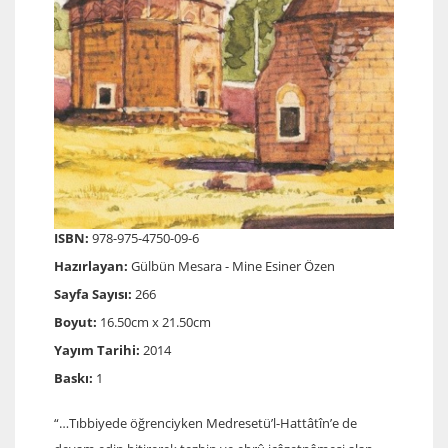
ISBN:
978-975-4750-09-6
Hazırlayan:
Gülbün Mesara - Mine Esiner Özen
Sayfa Sayısı:
266
Boyut:
16.50cm x 21.50cm
Yayım Tarihi:
2014
Baskı:
1
“…Tıbbiyede öğrenciyken Medresetü’l-Hattâtîn’e de