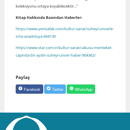
koleksiyonu ortaya koyabilecektir…”
Kitap Hakkında Basından Haberler:
https://www.yenisafak.com/kultur-sanat/suheyl-unverle-
orta-anadoluya-664130
https://www.star.com.tr/kultur-sanat/ulkusu-memleket-
capinda-bir-aydin-suheyl-unver-haber-904362/
Paylaş
Facebook
Twitter
WhatsApp