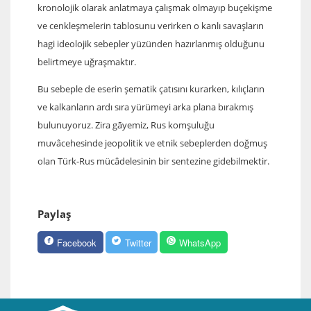
kronolojik olarak anlatmaya çalışmak olmayıp buçekişme
ve cenkleşmelerin tablosunu verirken o kanlı savaşların
hagi ideolojik sebepler yüzünden hazırlanmış olduğunu
belirtmeye uğraşmaktır.
Bu sebeple de eserin şematik çatısını kurarken, kılıçların
ve kalkanların ardı sıra yürümeyi arka plana bırakmış
bulunuyoruz. Zira g
ā
yemiz, Rus komşuluğu
muvâcehesinde jeopolitik ve etnik sebeplerden doğmuş
olan Türk-Rus mücâdelesinin bir sentezine gidebilmektir.
Paylaş
Facebook
Twitter
WhatsApp