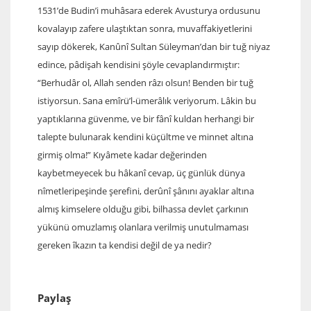
1531’de Budin’i muhâsara ederek Avusturya ordusunu
kovalayıp zafere ulaştıktan sonra, muvaffakiyetlerini
sayıp dökerek, Kanûnî Sultan Süleyman’dan bir tuğ niyaz
edince, pâdişah kendisini şöyle cevaplandırmıştır:
“Berhudâr ol, Allah senden râzı olsun! Benden bir tuğ
istiyorsun. Sana emîrü’l-ümerâlık veriyorum. Lâkin bu
yaptıklarına güvenme, ve bir fânî kuldan herhangi bir
talepte bulunarak kendini küçültme ve minnet altına
girmiş olma!” Kıyâmete kadar değerinden
kaybetmeyecek bu hâkanî cevap, üç günlük dünya
nîmetleripeşinde şerefini, derûnî şânını ayaklar altına
almış kimselere olduğu gibi, bilhassa devlet çarkının
yükünü omuzlamış olanlara verilmiş unutulmaması
gereken îkazın ta kendisi değil de ya nedir?
Paylaş