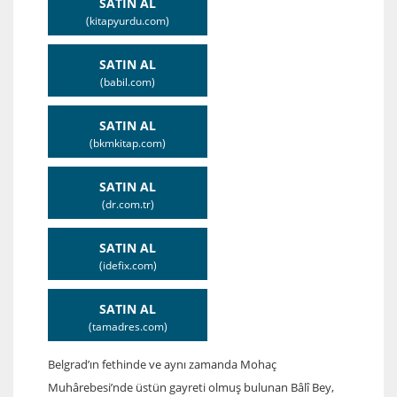
SATIN AL
(kitapyurdu.com)
SATIN AL
(babil.com)
SATIN AL
(bkmkitap.com)
SATIN AL
(dr.com.tr)
SATIN AL
(idefix.com)
SATIN AL
(tamadres.com)
Belgrad’ın fethinde ve aynı zamanda Mohaç
Muhârebesi’nde üstün gayreti olmuş bulunan Bâlî Bey,