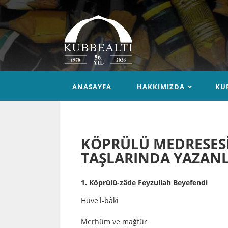
ANASAYFA
HAKKIMIZDA
KU
KÖPRÜLÜ MEDRESESİ
TAŞLARINDA YAZAN
1. Köprülü-zâde Feyzullah Beyefendi
Hüve'l-bâki
Merhûm ve mağfûr