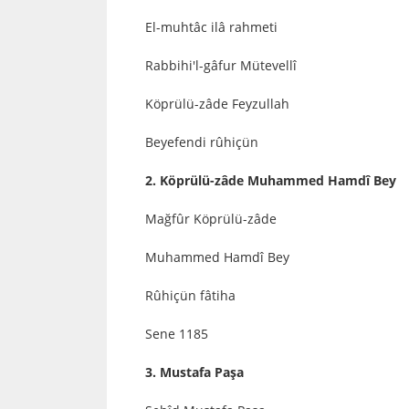
El-muhtâc ilâ rahmeti
Rabbihi'l-gâfur Mütevellî
Köprülü-zâde Feyzullah
Beyefendi rûhiçün
2. Köprülü-zâde Muhammed Hamdî Bey
Mağfûr Köprülü-zâde
Muhammed Hamdî Bey
Rûhiçün fâtiha
Sene 1185
3. Mustafa Paşa