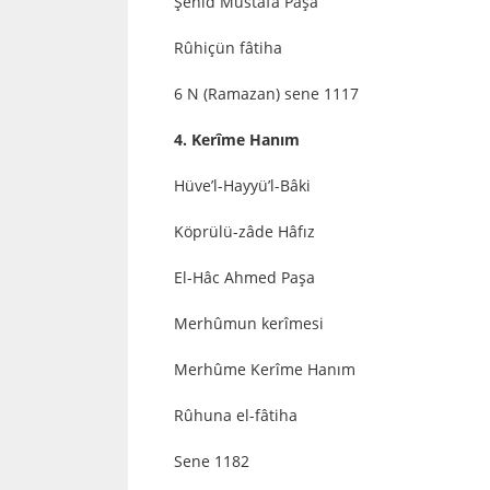
Şehîd Mustafa Paşa
Rûhiçün fâtiha
6 N (Ramazan) sene 1117
4. Kerîme Hanım
Hüve’l-Hayyü’l-Bâki
Köprülü-zâde Hâfız
El-Hâc Ahmed Paşa
Merhûmun kerîmesi
Merhûme Kerîme Hanım
Rûhuna el-fâtiha
Sene 1182