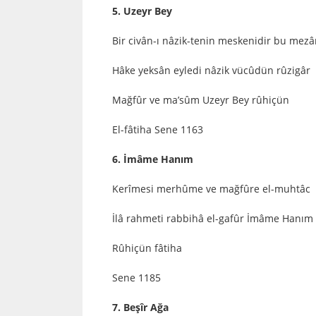
5. Uzeyr Bey
Bir civân-ı nâzik-tenin meskenidir bu mezâ
Hâke yeksân eyledi nâzik vücûdün rûzigâr
Mağfûr ve ma’sûm Uzeyr Bey rûhiçün
El-fâtiha Sene 1163
6. İmâme Hanım
Kerîmesi merhûme ve mağfûre el-muhtâc
İlâ rahmeti rabbihâ el-gafûr İmâme Hanım
Rûhiçün fâtiha
Sene 1185
7. Beşîr Ağa