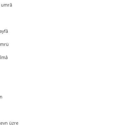
i umrâ
ayfâ
ömrü
’îmâ
ın
kevn üzre