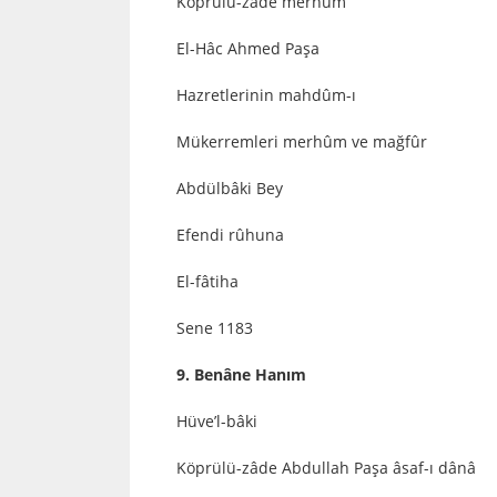
Köprülü-zâde merhûm
El-Hâc Ahmed Paşa
Hazretlerinin mahdûm-ı
Mükerremleri merhûm ve mağfûr
Abdülbâki Bey
Efendi rûhuna
El-fâtiha
Sene 1183
9. Benâne Hanım
Hüve’l-bâki
Köprülü-zâde Abdullah Paşa âsaf-ı dânâ