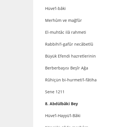
Hüve’l-bâki
Merhûm ve mağfûr
El-muhtâc ilâ rahmeti
Rabbihi’l-gafûr necâbetlû
Büyük Efendi hazretlerinin
Berberbaşısı Beşîr Ağa
Rûhiçün bi-hurmeti’l-fâtiha
Sene 1211
8. Abdülbâki Bey
Hüve’l-Hayyü’l-Bâki