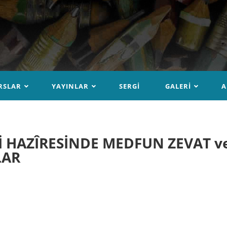
RSLAR
YAYINLAR
SERGI
GALERI
A
 HAZÎRESİNDE MEDFUN ZEVAT v
LAR