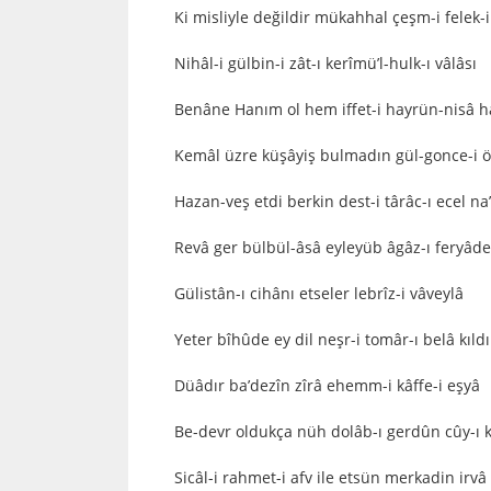
Ki misliyle değildir mükahhal çeşm-i felek-
Nihâl-i gülbin-i zât-ı kerîmü’l-hulk-ı vâlâsı
Benâne Hanım ol hem iffet-i hayrün-nisâ h
Kemâl üzre küşâyiş bulmadın gül-gonce-i 
Hazan-veş etdi berkin dest-i târâc-ı ecel na
Revâ ger bülbül-âsâ eyleyüb âgâz-ı feryâde
Gülistân-ı cihânı etseler lebrîz-i vâveylâ
Yeter bîhûde ey dil neşr-i tomâr-ı belâ kıld
Düâdır ba’dezîn zîrâ ehemm-i kâffe-i eşyâ
Be-devr oldukça nüh dolâb-ı gerdûn cûy-ı 
Sicâl-i rahmet-i afv ile etsün merkadin irvâ