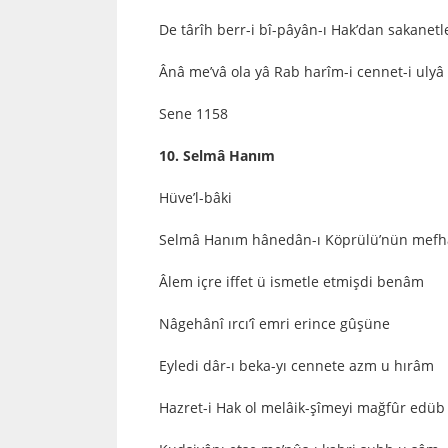
De târîh berr-i bî-pâyân-ı Hak’dan sakanetl
Ânâ me’vâ ola yâ Rab harîm-i cennet-i ulyâ
Sene 1158
10. Selmâ Hanım
Hüve’l-bâki
Selmâ Hanım hânedân-ı Köprülü’nün mefh
Âlem içre iffet ü ismetle etmişdi benâm
Nâgehânî ırcı’î emri erince gûşüne
Eyledi dâr-ı beka-yı cennete azm u hırâm
Hazret-i Hak ol melâik-şîmeyi mağfûr edüb