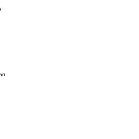
e
arı