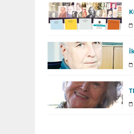
K
İ
T
‹