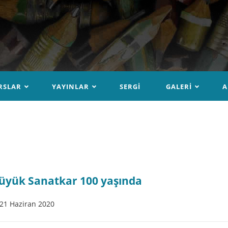
RSLAR
YAYINLAR
SERGI
GALERI
A
üyük Sanatkar 100 yaşında
21 Haziran 2020