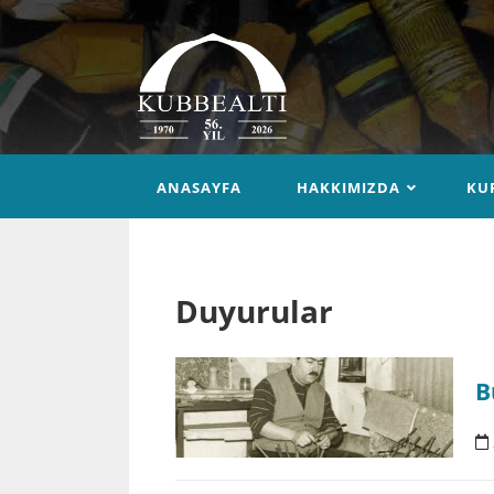
ANASAYFA
HAKKIMIZDA
KU
Duyurular
B