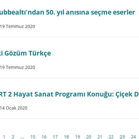
ubbealtı'ndan 50. yıl anısına seçme eserler
19 Temmuz 2020
ki Gözüm Türkçe
19 Temmuz 2020
RT 2 Hayat Sanat Programı Konuğu: Çiçek
14 Ocak 2020
1
2
...
15
16
17
18
19
20
21
22
23
24