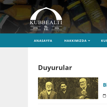
ANASAYFA
HAKKIMIZDA
KU
Duyurular
B