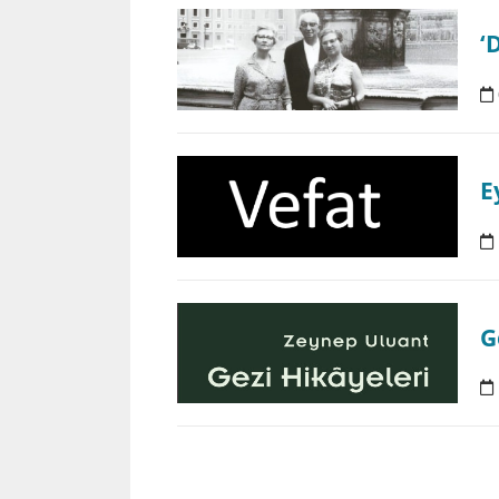
‘
E
G