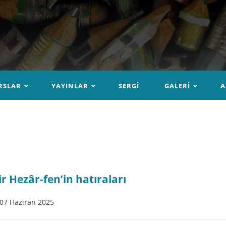
RSLAR
YAYINLAR
SERGI
GALERI
A
ir Hezâr-fen’in hatıraları
07 Haziran 2025