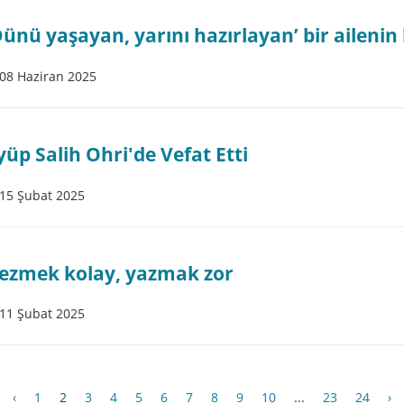
Dünü yaşayan, yarını hazırlayan’ bir ailenin
08 Haziran 2025
yüp Salih Ohri'de Vefat Etti
15 Şubat 2025
ezmek kolay, yazmak zor
11 Şubat 2025
‹
1
2
3
4
5
6
7
8
9
10
...
23
24
›