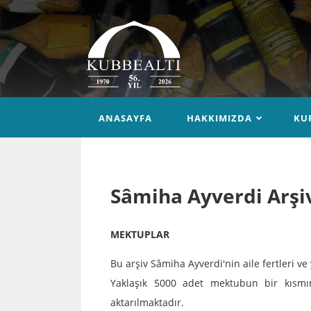
ANASAYFA
HAKKIMIZDA
KU
Sâmiha Ayverdi Arşi
MEKTUPLAR
Bu arşiv Sâmiha Ayverdi'nin aile fertleri v
Yaklaşık 5000 adet mektubun bir kısmının
aktarılmaktadır.