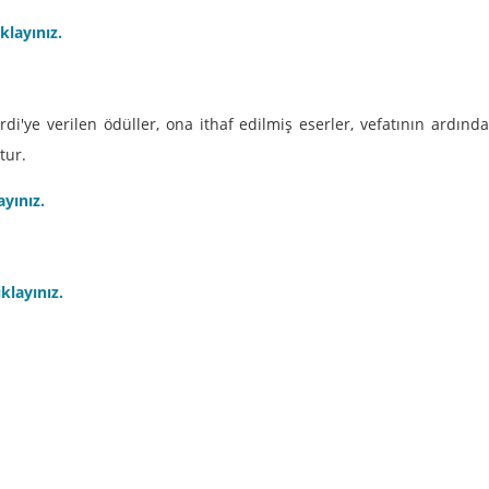
ıklayınız.
i'ye verilen ödüller, ona ithaf edilmiş eserler, vefatının ardında
tur.
ayınız.
ıklayınız.