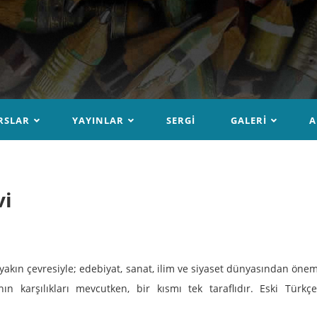
RSLAR
YAYINLAR
SERGI
GALERI
A
vi
e yakın çevresiyle; edebiyat, sanat, ilim ve siyaset dünyasından önem
 karşılıkları mevcutken, bir kısmı tek taraflıdır. Eski Türkçe