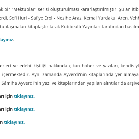
ak bir "Mektuplar" serisi oluşturulması kararlaştırılmıştır. Şu an iti
i, Sofi Huri - Safiye Erol - Nezihe Araz, Kemal Yurdakul Aren, Vehbi 
ktuplaşmaları kitaplaştırılarak Kubbealtı Yayınları tarafından basılmı
layınız
.
eri ve edebî kişiliği hakkında çıkan haber ve yazıları, kendisiyl
içermektedir. Aynı zamanda Ayverdi'nin kitaplarında yer almayan
 Sâmiha Ayverdi’nin yazı ve kitaplarından yapılan alıntılar da arşiv
rı için
tıklayınız.
rı için
tıklayınız.
in
tıklayınız.