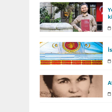
Y
k
İ
A