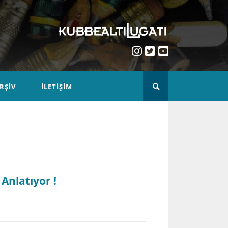
RŞIV
İLETIŞIM
 Anlatıyor !