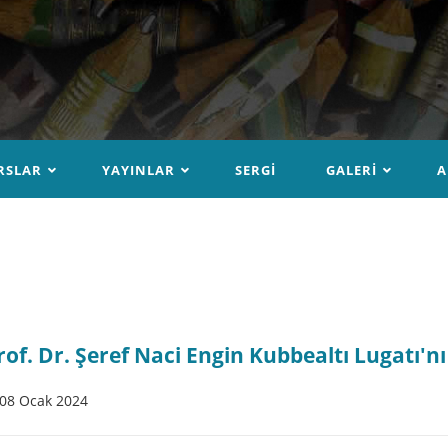
RSLAR
YAYINLAR
SERGI
GALERI
A
rof. Dr. Şeref Naci Engin Kubbealtı Lugatı'nı
08 Ocak 2024