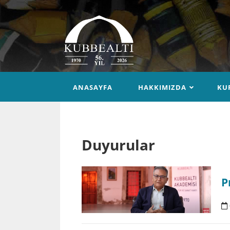
ANASAYFA
HAKKIMIZDA
KU
Duyurular
P